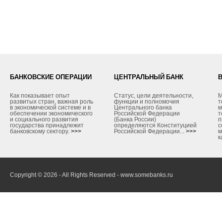
БАНКОВСКИЕ ОПЕРАЦИИ
ЦЕНТРАЛЬНЫЙ БАНК
Как показывает опыт
Статус, цели деятельности,
М
развитых стран, важная роль
функции и полномочия
т
в экономической системе и в
Центрального банка
м
обеспечении экономического
Российской Федерации
т
и социального развития
(Банка России)
п
государства принадлежит
определяются Конституцией
с
банковскому сектору.
>>>
Российской Федерации...
>>>
м
к
Copyright © 2026 - All Rights Reserved - www.somebanks.ru