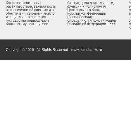
Как показывает опыт
Статус, цели деятельности,
М
развитых стран, важная роль
функции и полномочия
т
в экономической системе и в
Центрального банка
м
обеспечении экономического
Российской Федерации
т
и социального развития
(Банка России)
п
государства принадлежит
определяются Конституцией
с
банковскому сектору.
>>>
Российской Федерации...
>>>
м
к
Copyright © 2026 - All Rights Reserved - www.somebanks.ru