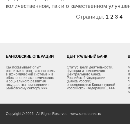
количественном, так и о качественном улучше
Страницы:
1
2
3
4
БАНКОВСКИЕ ОПЕРАЦИИ
ЦЕНТРАЛЬНЫЙ БАНК
Как показывает опыт
Статус, цели деятельности,
М
развитых стран, важная роль
функции и полномочия
т
в экономической системе и в
Центрального банка
м
обеспечении экономического
Российской Федерации
т
и социального развития
(Банка России)
п
государства принадлежит
определяются Конституцией
с
банковскому сектору.
>>>
Российской Федерации...
>>>
м
к
Copyright © 2026 - All Rights Reserved - www.somebanks.ru