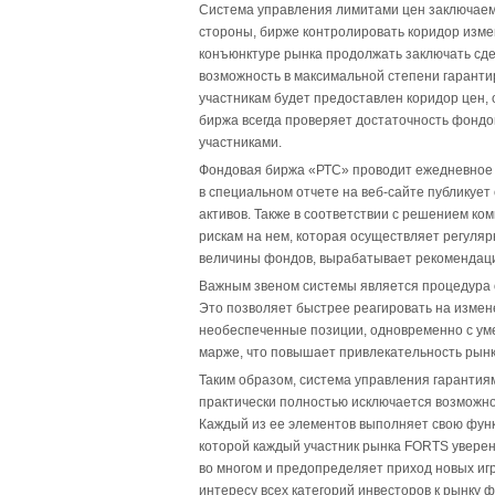
Система управления лимитами цен заключаем
стороны, бирже контролировать коридор измен
конъюнктуре рынка продолжать заключать сде
возможность в максимальной степени гарантир
участникам будет предоставлен коридор цен
биржа всегда проверяет достаточность фондо
участниками.
Фондовая биржа «РТС» проводит ежедневное
в специальном отчете на веб-сайте публикует
активов. Также в соответствии с решением ко
рискам на нем, которая осуществляет регуляр
величины фондов, вырабатывает рекомендаци
Важным звеном системы является процедура о
Это позволяет быстрее реагировать на измене
необеспеченные позиции, одновременно с у
марже, что повышает привлекательность рынк
Таким образом, система управления гарантиям
практически полностью исключается возможно
Каждый из ее элементов выполняет свою функ
которой каждый участник рынка FORTS уверен
во многом и предопределяет приход новых иг
интересу всех категорий инвесторов к рынку 