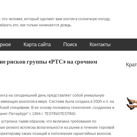
- это человек, который одолжит вам зонтик в солнечную погоду,
абрать его, как только начинается дождь.
рное
Карта сайта
Поиск
Контакты
ие рисков группы «РТС» на срочном
Крат
нта на сегодняшний день представляет собой уникальную
 имеющую аналогов в мире. Система была создана в 2000-х гг. на
йской специфики. В ее основу положена технология, созданная и
кт-Петербург" с 1994 г.
TESTING
TESTING
устроена таким образом, что величина требования по
ае резкого всплеска волатильности на рынке в течение торговой
орректировку своих позиций и пополнение гарантийных взносов.