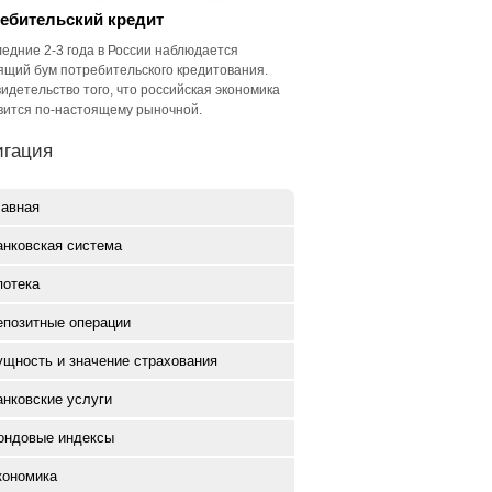
ебительский кредит
ледние 2-3 года в России наблюдается
ящий бум потребительского кредитования.
видетельство того, что российская экономика
вится по-настоящему рыночной.
игация
лавная
анковская система
потека
епозитные операции
ущность и значение страхования
анковские услуги
ондовые индексы
кономика