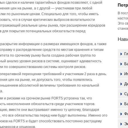
ых сделок и наличие гарантийных фондов позволяют, с одной
Потр
ения цен на рынке, а с другой — участникам при любой
В пос
лки по рыночным ценам. Специально для того, чтобы иметь
насто
овать, что в случае критических выбросов волатильности
Это с
, отражающий реальные цены рынка, при расширении коридоров
стано
в для покрытия потенциальных обязательств перед
Нав
 раскрытие информации о размерах имеющихся фондов, а также
 справку о распределении средств по местам хранения и типам
Г
митета по срочному рынку была создана рабочая группа по
ный анализ уровня рисков в системе, оценивает адекватность
Б
и по совершенствованию системы контроля рисков.
И
перативной переоценки требований к участникам 2 раза в день.
ния цен на рынке, не допускать того, чтобы появлялись
Д
меньшением абсолютной величины требования по начальной
а.
С
и и рисками на срочном рынке FORTS устроена так, что
Б
сть неисполнения обязательств среди участников торгов.
цию, вместе они выстраивают именно ту цепочку, благодаря
Ф
, что все обязательства перед ним будут выполнены. Именно это
роков на FORTS и будет способствовать постоянно растущему
Э
фьючерсов и опционов.