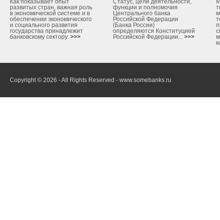
Как показывает опыт
Статус, цели деятельности,
М
развитых стран, важная роль
функции и полномочия
т
в экономической системе и в
Центрального банка
м
обеспечении экономического
Российской Федерации
т
и социального развития
(Банка России)
п
государства принадлежит
определяются Конституцией
с
банковскому сектору.
>>>
Российской Федерации...
>>>
м
к
Copyright © 2026 - All Rights Reserved - www.somebanks.ru