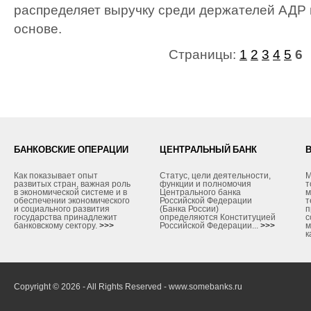
распределяет выручку среди держателей АДР
основе.
Страницы:
1
2
3
4
5
6
БАНКОВСКИЕ ОПЕРАЦИИ
ЦЕНТРАЛЬНЫЙ БАНК
Как показывает опыт
Статус, цели деятельности,
М
развитых стран, важная роль
функции и полномочия
т
в экономической системе и в
Центрального банка
м
обеспечении экономического
Российской Федерации
т
и социального развития
(Банка России)
п
государства принадлежит
определяются Конституцией
с
банковскому сектору.
>>>
Российской Федерации...
>>>
м
к
Copyright © 2026 - All Rights Reserved - www.somebanks.ru