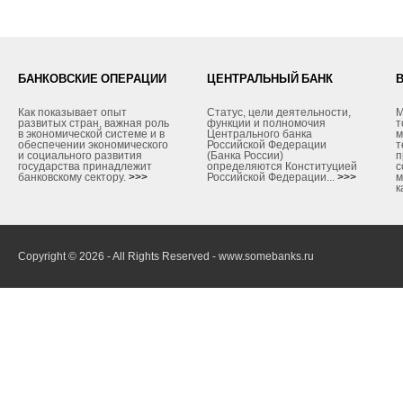
БАНКОВСКИЕ ОПЕРАЦИИ
ЦЕНТРАЛЬНЫЙ БАНК
Как показывает опыт
Статус, цели деятельности,
М
развитых стран, важная роль
функции и полномочия
т
в экономической системе и в
Центрального банка
м
обеспечении экономического
Российской Федерации
т
и социального развития
(Банка России)
п
государства принадлежит
определяются Конституцией
с
банковскому сектору.
>>>
Российской Федерации...
>>>
м
к
Copyright © 2026 - All Rights Reserved - www.somebanks.ru