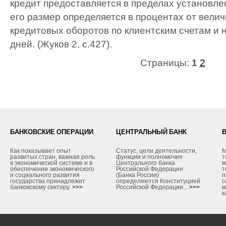
кредит предоставляется в пределах установле
его размер определяется в процентах от вел
кредитовых оборотов по клиентским счетам и н
дней. (Жуков 2, с.427).
Страницы:
1
2
БАНКОВСКИЕ ОПЕРАЦИИ
ЦЕНТРАЛЬНЫЙ БАНК
Как показывает опыт
Статус, цели деятельности,
М
развитых стран, важная роль
функции и полномочия
т
в экономической системе и в
Центрального банка
м
обеспечении экономического
Российской Федерации
т
и социального развития
(Банка России)
п
государства принадлежит
определяются Конституцией
с
банковскому сектору.
>>>
Российской Федерации...
>>>
м
к