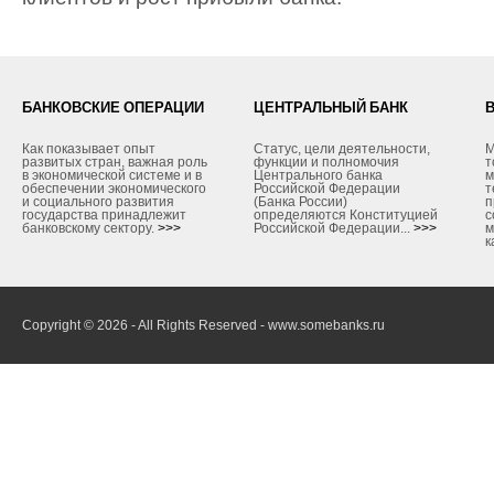
БАНКОВСКИЕ ОПЕРАЦИИ
ЦЕНТРАЛЬНЫЙ БАНК
Как показывает опыт
Статус, цели деятельности,
М
развитых стран, важная роль
функции и полномочия
т
в экономической системе и в
Центрального банка
м
обеспечении экономического
Российской Федерации
т
и социального развития
(Банка России)
п
государства принадлежит
определяются Конституцией
с
банковскому сектору.
>>>
Российской Федерации...
>>>
м
к
Copyright © 2026 - All Rights Reserved - www.somebanks.ru