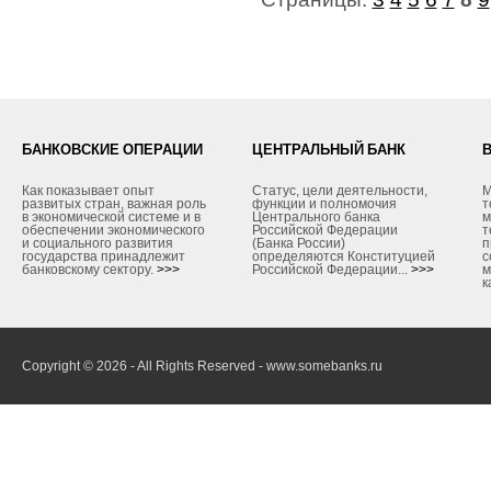
БАНКОВСКИЕ ОПЕРАЦИИ
ЦЕНТРАЛЬНЫЙ БАНК
Как показывает опыт
Статус, цели деятельности,
М
развитых стран, важная роль
функции и полномочия
т
в экономической системе и в
Центрального банка
м
обеспечении экономического
Российской Федерации
т
и социального развития
(Банка России)
п
государства принадлежит
определяются Конституцией
с
банковскому сектору.
>>>
Российской Федерации...
>>>
м
к
Copyright © 2026 - All Rights Reserved - www.somebanks.ru