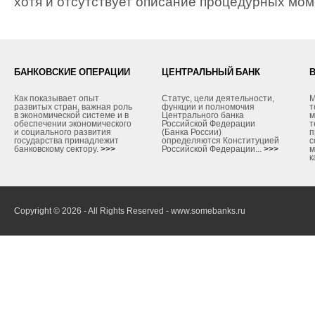
хотя и отсутствует описание процедурных мом
БАНКОВСКИЕ ОПЕРАЦИИ
ЦЕНТРАЛЬНЫЙ БАНК
Как показывает опыт
Статус, цели деятельности,
М
развитых стран, важная роль
функции и полномочия
т
в экономической системе и в
Центрального банка
м
обеспечении экономического
Российской Федерации
т
и социального развития
(Банка России)
п
государства принадлежит
определяются Конституцией
с
банковскому сектору.
>>>
Российской Федерации...
>>>
м
к
Copyright © 2026 - All Rights Reserved - www.somebanks.ru