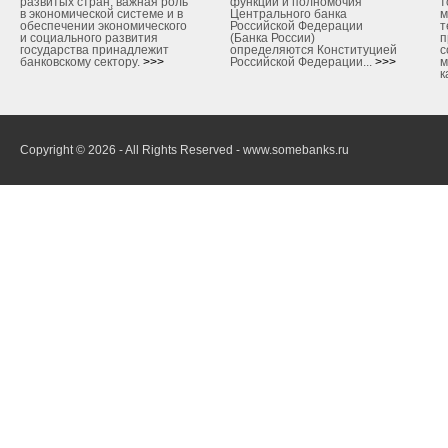
развитых стран, важная роль
функции и полномочия
т
в экономической системе и в
Центрального банка
м
обеспечении экономического
Российской Федерации
т
и социального развития
(Банка России)
п
государства принадлежит
определяются Конституцией
с
банковскому сектору.
>>>
Российской Федерации...
>>>
м
к
Copyright © 2026 - All Rights Reserved - www.somebanks.ru