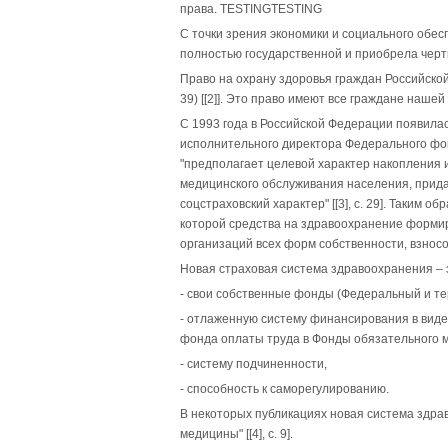
права.
TESTING
TESTING
С точки зрения экономики и социального обе
полностью государственной и приобрела чер
Право на охрану здоровья граждан Российско
39) [[2]]. Это право имеют все граждане наш
С 1993 года в Российской Федерации появилас
исполнительного директора Федерального фо
"предполагает целевой характер накопления 
медицинского обслуживания населения, при
соцстраховский характер" [[3], с. 29]. Таким 
которой средства на здравоохранение формир
организаций всех форм собственности, взно
Новая страховая система здравоохранения – 
- свои собственные фонды (Федеральный и т
- отлаженную систему финансирования в вид
фонда оплаты труда в Фонды обязательного 
- систему подчиненности,
- способность к саморегулированию.
В некоторых публикациях новая система здр
медицины" [[4], с. 9].