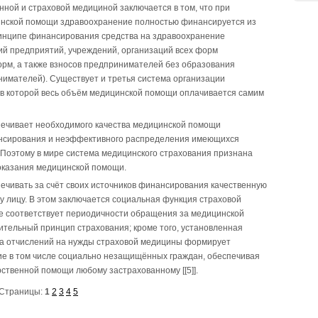
ной и страховой медициной заключается в том, что при
инской помощи здравоохранение полностью финансируется из
ринципе финансирования средства на здравоохранение
ий предприятий, учреждений, организаций всех форм
рм, а также взносов предпринимателей без образования
имателей). Существует и третья система организации
 в которой весь объём медицинской помощи оплачивается самим
печивает необходимого качества медицинской помощи
ансирования и неэффективного распределения имеющихся
. Поэтому в мире система медицинского страхования признана
оказания медицинской помощи.
ечивать за счёт своих источников финансирования качественную
 лицу. В этом заключается социальная функция страховой
не соответствует периодичности обращения за медицинской
тельный принцип страхования; кроме того, установленная
ка отчислений на нужды страховой медицины формирует
ие в том числе социально незащищённых граждан, обеспечивая
ственной помощи любому застрахованному [[5]].
Страницы:
1
2
3
4
5