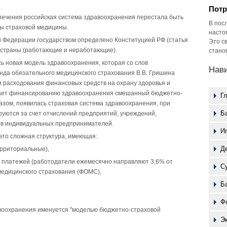
Потр
спечения российская система здравоохранения перестала быть
В пос
ты страховой медицины.
насто
й Федерации государством определено Конституцией РФ (статья
Это с
ей страны (работающие и неработающие).
стано
ь новая модель здравоохранения, которая со слов
Нав
нда обязательного медицинского страхования В.В. Гришина
и расходования финансовых средств на охрану здоровья и
дает финансированию здравоохранения смешанный бюджетно-
Г
образом, появилась страховая система здравоохранения, при
Б
уются за счет отчислений предприятий, учреждений,
сов индивидуальных предпринимателей.
И
это сложная структура, имеющая:
Д
ерриториальные),
е платежей (работодатели ежемесячно направляют 3,6% от
С
медицинского страхования (ФОМС),
Б
Ф
авоохранения именуется "моделью бюджетно-страховой
Э