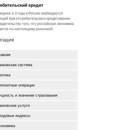
ебительский кредит
ледние 2-3 года в России наблюдается
ящий бум потребительского кредитования.
видетельство того, что российская экономика
вится по-настоящему рыночной.
игация
лавная
анковская система
потека
епозитные операции
ущность и значение страхования
анковские услуги
ондовые индексы
кономика