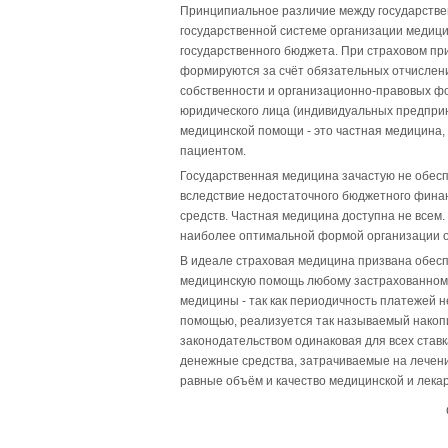
Принципиальное различие между государствен
государственной системе организации медиц
государственного бюджета. При страховом п
формируются за счёт обязательных отчислен
собственности и организационно-правовых фо
юридического лица (индивидуальных предприн
медицинской помощи - это частная медицина,
пациентом.
Государственная медицина зачастую не обес
вследствие недостаточного бюджетного фин
средств. Частная медицина доступна не всем
наиболее оптимальной формой организации 
В идеале страховая медицина призвана обесп
медицинскую помощь любому застрахованному
медицины - так как периодичность платежей 
помощью, реализуется так называемый накопи
законодательством одинаковая для всех став
денежные средства, затрачиваемые на лечен
равные объём и качество медицинской и лекар