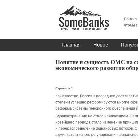
Банкир 
чтобы з
Главная
Новое
Популя
Понятие и сущность ОМС на с
экономического развития общ
Страница 1
Как известно, Россия в последнее десятилет
степени успешно реформируются многие сфер
реформа системы пенсионного обеспечения и 
Здравоохранение не стало исключением. Са
новейшего периода стало изменение принцип
и перераспределение финансовых потоков. С 
административного регулирования финансиро