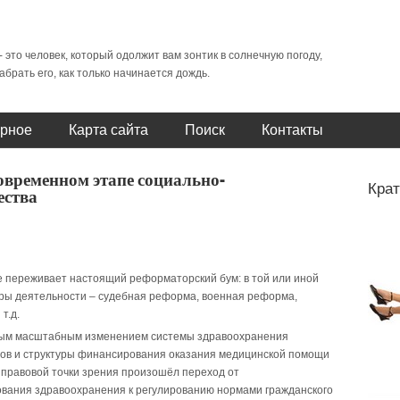
- это человек, который одолжит вам зонтик в солнечную погоду,
абрать его, как только начинается дождь.
рное
Карта сайта
Поиск
Контакты
овременном этапе социально-
Крат
ества
ие переживает настоящий реформаторский бум: в той или иной
ы деятельности – судебная реформа, военная реформа,
т.д.
мым масштабным изменением системы здравоохранения
ов и структуры финансирования оказания медицинской помощи
правовой точки зрения произошёл переход от
вания здравоохранения к регулированию нормами гражданского