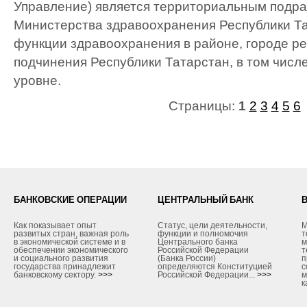
Управление) является территориальным подр
Министерства здравоохранения Республики Т
функции здравоохранения в районе, городе ре
подчинения Республики Татарстан, в том чис
уровне.
Страницы:
1
2
3
4
5
6
БАНКОВСКИЕ ОПЕРАЦИИ
ЦЕНТРАЛЬНЫЙ БАНК
Как показывает опыт
Статус, цели деятельности,
М
развитых стран, важная роль
функции и полномочия
т
в экономической системе и в
Центрального банка
м
обеспечении экономического
Российской Федерации
т
и социального развития
(Банка России)
п
государства принадлежит
определяются Конституцией
с
банковскому сектору.
>>>
Российской Федерации...
>>>
м
к