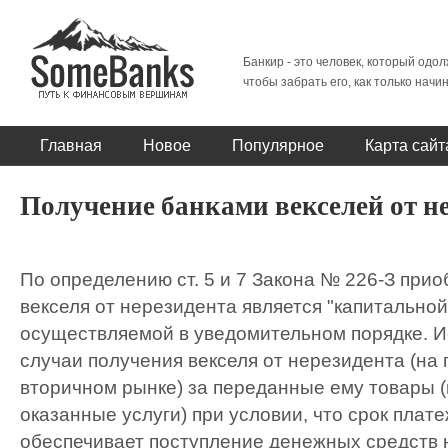
Банкир - это человек, который одол
чтобы забрать его, как только начи
Главная
Новое
Популярное
Карта сайт
Получение банками векселей от н
По определению ст. 5 и 7 Закона № 226-З при
векселя от нерезидента является "капитальной
осуществляемой в уведомительном порядке. 
случаи получения векселя от нерезидента (на
вторичном рынке) за переданные ему товары 
оказанные услуги) при условии, что срок плат
обеспечивает поступление денежных средств н