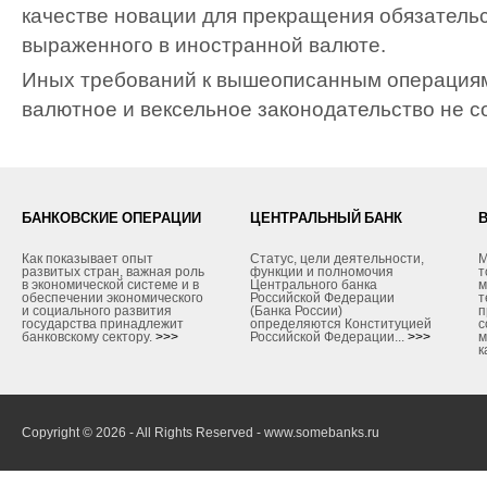
качестве новации для прекращения обязательс
выраженного в иностранной валюте.
Иных требований к вышеописанным операция
валютное и вексельное законодательство не с
БАНКОВСКИЕ ОПЕРАЦИИ
ЦЕНТРАЛЬНЫЙ БАНК
Как показывает опыт
Статус, цели деятельности,
М
развитых стран, важная роль
функции и полномочия
т
в экономической системе и в
Центрального банка
м
обеспечении экономического
Российской Федерации
т
и социального развития
(Банка России)
п
государства принадлежит
определяются Конституцией
с
банковскому сектору.
>>>
Российской Федерации...
>>>
м
к
Copyright © 2026 - All Rights Reserved - www.somebanks.ru