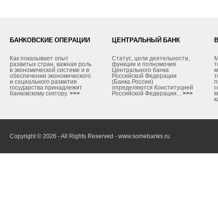
БАНКОВСКИЕ ОПЕРАЦИИ
ЦЕНТРАЛЬНЫЙ БАНК
Как показывает опыт
Статус, цели деятельности,
М
развитых стран, важная роль
функции и полномочия
т
в экономической системе и в
Центрального банка
м
обеспечении экономического
Российской Федерации
т
и социального развития
(Банка России)
п
государства принадлежит
определяются Конституцией
с
банковскому сектору.
>>>
Российской Федерации...
>>>
м
к
Copyright © 2026 - All Rights Reserved - www.somebanks.ru