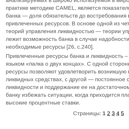
анализируемых в широко используемой в миро
практике методике CAMEL, является показател
банка — доля обязательств до востребования
привлеченных ресурсов. В основе одной из че
теорий управления ликвидностью — теории у
лежит возможность банка в случае надобности
необходимые ресурсы [26, с.240].
Привлеченные ресурсы банка и ликвидность – 
языком «палка о двух концах». С одной сторо
ресурсы позволяют удовлетворить возникшую 
ликвидных средствах, с другой — постоянное
ликвидности и поддержание ее на достаточно
банку избежать ситуации, когда приходится пл
высокие процентные ставки.
Страницы:
1
2
3
4
5