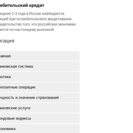
ебительский кредит
ледние 2-3 года в России наблюдается
ящий бум потребительского кредитования.
видетельство того, что российская экономика
вится по-настоящему рыночной.
игация
лавная
анковская система
потека
епозитные операции
ущность и значение страхования
анковские услуги
ондовые индексы
кономика