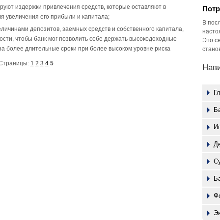
ируют издержки привлечения средств, которые оставляют в
Потр
я увеличения его прибыли и капитала;
В пос
ичинами депозитов, заемных средств и собственного капитала,
насто
сти, чтобы банк мог позволить себе держать высокодоходные
Это с
на более длительные сроки при более высоком уровне риска
стано
Страницы:
1
2
3
4
5
Нав
Г
Б
И
Д
С
Б
Ф
Э