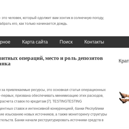
- это человек, который одолжит вам зонтик в солнечную погоду,
абрать его, как только начинается дождь.
рное
Карта сайта
Поиск
Контакты
итных операций, место и роль депозитов
Крат
анка
 за привлекаемые ресурсы, это основная статья операционных
о-первых, призвана обеспечивать минимизацию этих расходов,
асчета ставок по кредитам [7].
TESTING
TESTING
ентных ставок и интенсивной конкуренцией, банки Республики
е изысканию новых источников, а также мониторингу структуры
тельств. Банки начали реструктурировать источники средств в