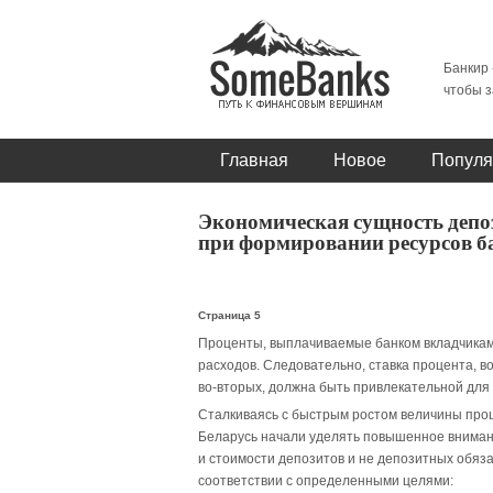
Банкир 
чтобы з
Главная
Новое
Популя
Экономическая сущность депоз
при формировании ресурсов б
Страница 5
Проценты, выплачиваемые банком вкладчикам
расходов. Следовательно, ставка процента, в
во-вторых, должна быть привлекательной для р
Сталкиваясь с быстрым ростом величины проц
Беларусь начали уделять повышенное внимани
и стоимости депозитов и не депозитных обяза
соответствии с определенными целями: