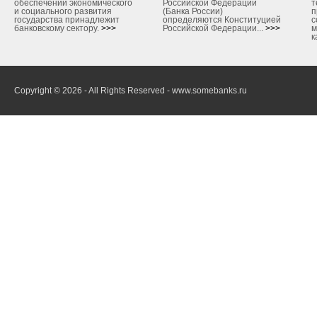
обеспечении экономического
Российской Федерации
т
и социального развития
(Банка России)
п
государства принадлежит
определяются Конституцией
с
банковскому сектору.
>>>
Российской Федерации...
>>>
м
к
Copyright © 2026 - All Rights Reserved - www.somebanks.ru