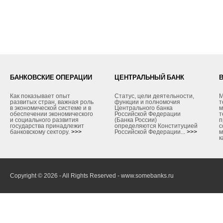
БАНКОВСКИЕ ОПЕРАЦИИ
ЦЕНТРАЛЬНЫЙ БАНК
Как показывает опыт
Статус, цели деятельности,
М
развитых стран, важная роль
функции и полномочия
т
в экономической системе и в
Центрального банка
м
обеспечении экономического
Российской Федерации
т
и социального развития
(Банка России)
п
государства принадлежит
определяются Конституцией
с
банковскому сектору.
>>>
Российской Федерации...
>>>
м
к
Copyright © 2026 - All Rights Reserved - www.somebanks.ru