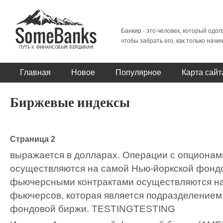
Банкир - это человек, который одол
чтобы забрать его, как только начи
Главная
Новое
Популярное
Карта сайт
Биржевые индексы
Страница 2
выражается в долларах. Операции с опционам
осуществляются на самой Нью-йоркской фонд
фьючерсными контрактами осуществляются на
фьючерсов, которая является подразделением
фондовой биржи.
TESTING
TESTING