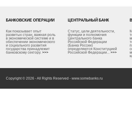
БАНКОВСКИЕ ОПЕРАЦИИ
ЦЕНТРАЛЬНЫЙ БАНК
Как показывает опыт
Статус, цели деятельности,
М
развитых стран, важная роль
функции и полномочия
т
в экономической системе и в
Центрального банка
м
обеспечении экономического
Российской Федерации
т
и социального развития
(Банка России)
п
государства принадлежит
определяются Конституцией
с
банковскому сектору.
>>>
Российской Федерации...
>>>
м
к
Copyright © 2026 - All Rights Reserved - www.somebanks.ru