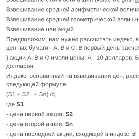
Взвешивание средней арифметической величины
Взвешивание средней геометрической величины 
Взвешивание цен акций.
Предположим, нам нужно рассчитать индекс, в
ценных бумаги - А, B и C. В первый день расчет
) акции А, В и С имели цены: А - 10 долларов, В
долларов.
Индекс, основанный на взвешивании цен, рас
следующей формуле:
(S1 + S2 . + Sn) /d,
где
S1
- цена первой акции,
S2
- цена второй акции,
Sn
- цена последней акции, входящей в индекс,
d