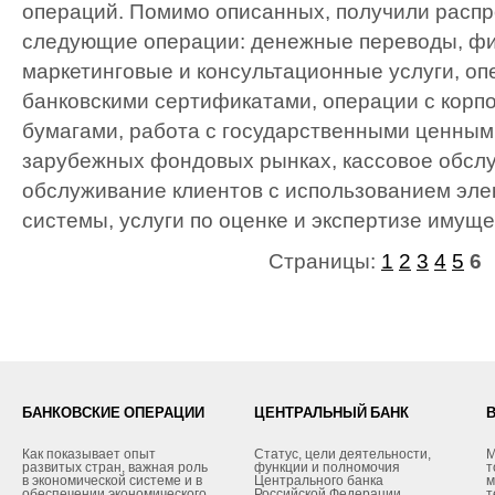
операций. Помимо описанных, получили распр
следующие операции: денежные переводы, фи
маркетинговые и консультационные услуги, оп
банковскими сертификатами, операции с кор
бумагами, работа с государственными ценным
зарубежных фондовых рынках, кассовое обсл
обслуживание клиентов с использованием эле
системы, услуги по оценке и экспертизе имущес
Страницы:
1
2
3
4
5
6
БАНКОВСКИЕ ОПЕРАЦИИ
ЦЕНТРАЛЬНЫЙ БАНК
Как показывает опыт
Статус, цели деятельности,
М
развитых стран, важная роль
функции и полномочия
т
в экономической системе и в
Центрального банка
м
обеспечении экономического
Российской Федерации
т