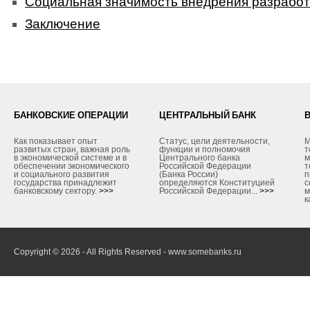
Социальная значимость внедрения разрабо
Заключение
БАНКОВСКИЕ ОПЕРАЦИИ
ЦЕНТРАЛЬНЫЙ БАНК
Как показывает опыт
Статус, цели деятельности,
М
развитых стран, важная роль
функции и полномочия
т
в экономической системе и в
Центрального банка
м
обеспечении экономического
Российской Федерации
т
и социального развития
(Банка России)
п
государства принадлежит
определяются Конституцией
с
банковскому сектору.
>>>
Российской Федерации...
>>>
м
к
Copyright © 2026 - All Rights Reserved - www.somebanks.ru