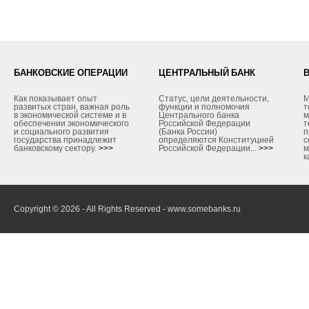
БАНКОВСКИЕ ОПЕРАЦИИ
ЦЕНТРАЛЬНЫЙ БАНК
Как показывает опыт
Статус, цели деятельности,
М
развитых стран, важная роль
функции и полномочия
т
в экономической системе и в
Центрального банка
м
обеспечении экономического
Российской Федерации
т
и социального развития
(Банка России)
п
государства принадлежит
определяются Конституцией
с
банковскому сектору.
>>>
Российской Федерации...
>>>
м
к
Copyright © 2026 - All Rights Reserved - www.somebanks.ru